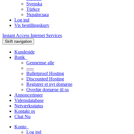
Svenska
Türkçe
Українська
Log ind
Vis bestillingskurv
Instant Access Internet Services
Skift navigation
Kundeside
Butik
Gennemse alle
-----
Bulletproof Hosting
Discounted Hosting
Registrer et nyt domæne
Overfør domæne til os
Annonceringer
Vidensdatabase
Netværksstatus
Kontakt os
Chat Nu
Konto
Log ind