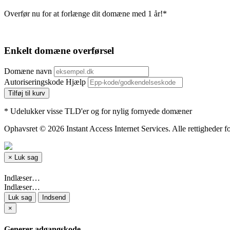
Overfør nu for at forlænge dit domæne med 1 år!*
Enkelt domæne overførsel
Domæne navn
Autoriseringskode
Hjælp
Tilføj til kurv
* Udelukker visse TLD'er og for nylig fornyede domæner
Ophavsret © 2026 Instant Access Internet Services. Alle rettigheder f
×
Luk sag
Indlæser…
Indlæser…
Luk sag
Indsend
×
Generer adgangskode