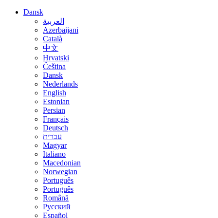
Dansk
العربية
Azerbaijani
Català
中文
Hrvatski
Čeština
Dansk
Nederlands
English
Estonian
Persian
Français
Deutsch
עברית
Magyar
Italiano
Macedonian
Norwegian
Português
Português
Română
Русский
Español