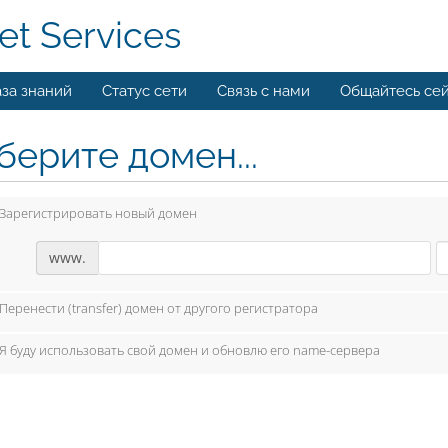
et Services
за знаний
Статус сети
Связь с нами
Общайтесь се
берите домен...
Зарегистрировать новый домен
www.
Перенести (transfer) домен от другого регистратора
Я буду использовать свой домен и обновлю его name-сервера