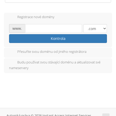
Registrace nové domény
www.
Kontrola
Přesuňte svou doménu od jiného registrátora
Budu používat svou stávající doménu a aktualizovat své
nameservery
Autorská práva © 2026 Instant Access Internet Services.