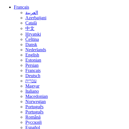
Français
العربية
Azerbaijani
Català
中文
Hrvatski
Čeština
Dansk
Nederlands
English
Estonian
Persian
Français
Deutsch
עברית
Magyar
Italiano
Macedonian
Norwegian
Português
Português
Română
Русский
Español